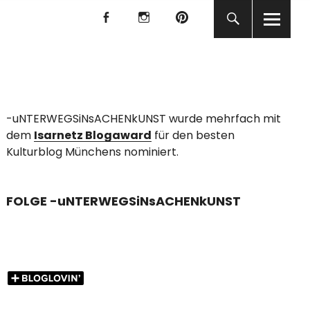
f
I
P
f
I
P
KUNST
-uNTERWEGSiNsACHENkUNST wurde mehrfach mit
dem
Isarnetz Blogaward
für den besten
Kulturblog Münchens nominiert.
FOLGE -uNTERWEGSiNsACHENkUNST