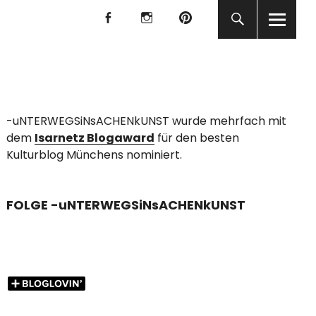
f
I
P
f
I
P
KUNST
-uNTERWEGSiNsACHENkUNST wurde mehrfach mit
dem
Isarnetz Blogaward
für den besten
Kulturblog Münchens nominiert.
FOLGE -uNTERWEGSiNsACHENkUNST