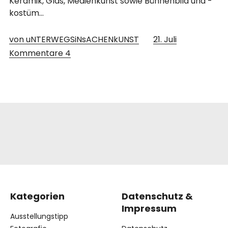
Keramik, Glas, Medienkunst sowie Bühnenbild und -
kostüm…
von uNTERWEGSiNsACHENkUNST
21. Juli
Kommentare
4
Kategorien
Datenschutz &
Impressum
Ausstellungstipp