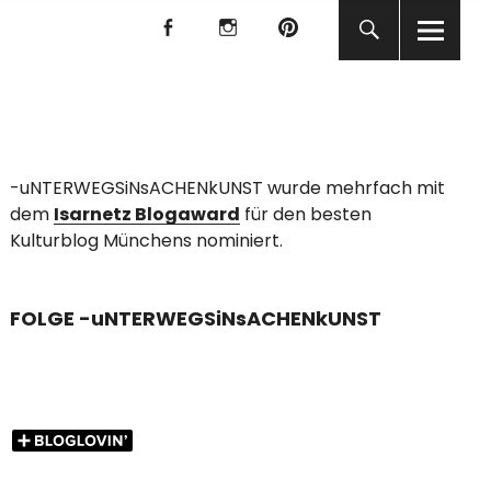
f
I
P
f
I
P
KUNST
-uNTERWEGSiNsACHENkUNST wurde mehrfach mit
dem
Isarnetz Blogaward
für den besten
Kulturblog Münchens nominiert.
FOLGE -uNTERWEGSiNsACHENkUNST