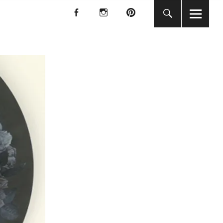
f
I
P
f
I
P
KUNST