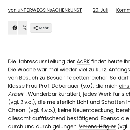
von uNTERWEGSiNsACHENkUNST
20. Juli
Komm
Mehr
Die Jahresausstellung der
AdBK
findet heute ihr
Die Woche war mal wieder viel zu kurz. Anfan
von Besuch zu Besuch facettenreicher. So darf 
Klasse Frau Prof. Doberauer (s.o), die mich
ein
Arbeit
“. Wunderbar kuratiert, jedes Werk für si
(vgl. 2.v.o.), die meisterlich Licht und Schatten i
Cheon (vgl. 4.v.o.), keine Neuentdeckung, bereit
allesamt auffrischend bestätigend. Ebenso die K
durch und durch gelungen.
Verena Hägler
(vgl. 