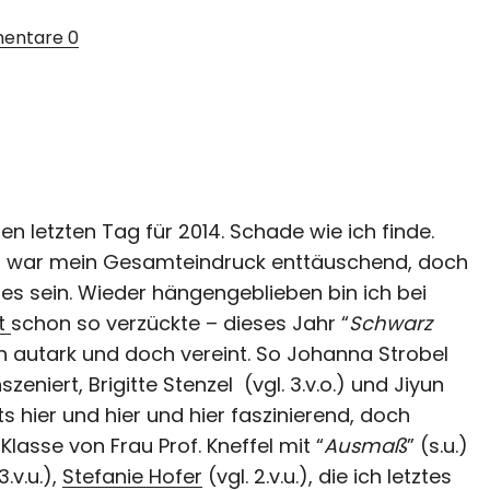
entare
0
en letzten Tag für 2014. Schade wie ich finde.
gs war mein Gesamteindruck enttäuschend, doch
es sein. Wieder hängengeblieben bin ich bei
st
schon so verzückte – dieses Jahr “
Schwarz
ch autark und doch vereint. So Johanna Strobel
nszeniert, Brigitte Stenzel (vgl. 3.v.o.) und Jiyun
s hier und hier und hier faszinierend, doch
lasse von Frau Prof. Kneffel mit “
Ausmaß
” (s.u.)
3.v.u.),
Stefanie Hofer
(vgl. 2.v.u.), die ich letztes