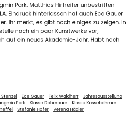
gmin Park
,
Matthias Hirtreiter
unbestritten
LA. Eindruck hinterlassen hat auch
Ece Gauer
 Ihr merkt, es gibt noch einiges zu zeigen. In
elle noch ein paar Kunstwerke vor,
ich auf ein neues Akademie-Jahr. Habt noch
e Stenzel
Ece Gauer
Felix Waldherr
Jahresausstellung
ungmin Park
Klasse Doberauer
Klasse Kasseböhmer
Kneffel
Stefanie Hofer
Verena Hägler