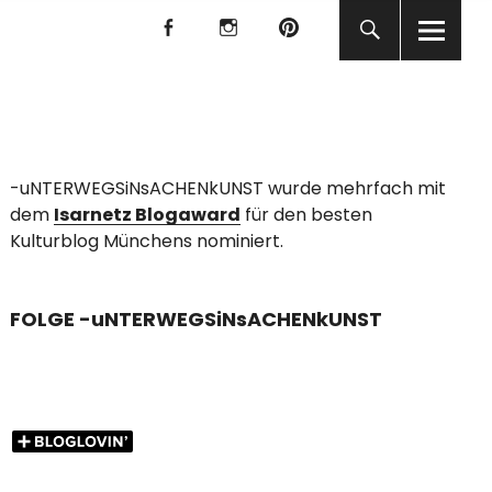
f
I
P
f
I
P
KUNST
-uNTERWEGSiNsACHENkUNST wurde mehrfach mit
dem
Isarnetz Blogaward
für den besten
Kulturblog Münchens nominiert.
FOLGE -uNTERWEGSiNsACHENkUNST