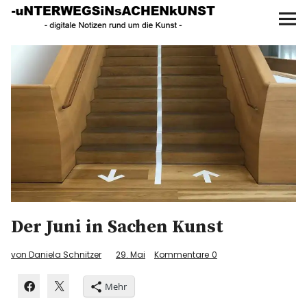
UNTERWEGS IN SACHEN
KUNST
Start
AKTUELLE AUSSTELLUNGEN
KUNSTSPAZIERGÄNGE
ÜBER
UNSER BUCH
Der Juni in Sachen Kunst
von Daniela Schnitzer
29. Mai
Kommentare
0
f
I
P
Mehr