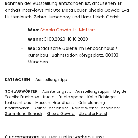
Rahmen der Ausstellung entstanden ist, anzusehen. Er
enthält Interviews mit Ute Meta Bauer, Sheela Gowda, Eva
Huttenlauch, Zehra Jumabhoy und Hans Ulrich Obrist.
Was:
Sheela Gowda. It.. Matters
Wann:
31.03.2020-18.10.2020
Wo:
Städtische Galerie im Lenbachhaus /
Kunstbau -Bahnstation Königsplatz, 80333
München
KATEGORIEN
Ausstellungstipp
SCHLAGWÖRTER
Ausstellungstip
Ausstellungstipps
Brigitte
Yoshiko Pruchnow
fructa
fructa space
Katja Eichinger
Lenbachhaus
Museum Brandhorst
Onlineführung
Pinakotheken
Rainer Fassbinder
Rainer Werner Fassbinder
Sammlung Schack
Sheela Gowda
Üblacker Häusl
0 Kommentare zu “
Der Juni in Sachen Kunst
”