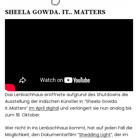
SHEELA GOWDA. IT.. MATTERS
Das Lenbachhaus eröffnete aufgrund des Shutdowns die
Ausstellung der indischen Künstler in “Sheela Gowda.
It..Matters”
im April digital
und verlängert sie nun analog bis
zum 18. Oktober.
Wer nicht in ins Lenbachhaus kommt, hat auf jeden Fall die
Möglichkeit, den Dokumentarfilm “
Shedding Light
“, der im