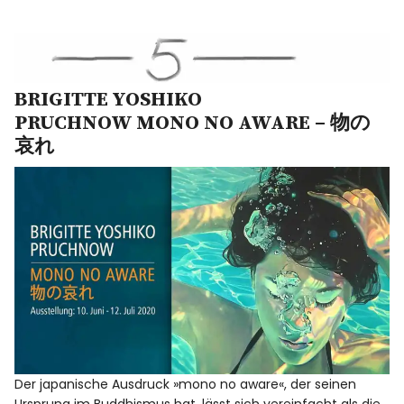
BRIGITTE YOSHIKO
PRUCHNOW
MONO NO AWARE – 物の
哀れ
Der japanische Ausdruck »mono no aware«, der seinen
Ursprung im Buddhismus hat, lässt sich vereinfacht als die