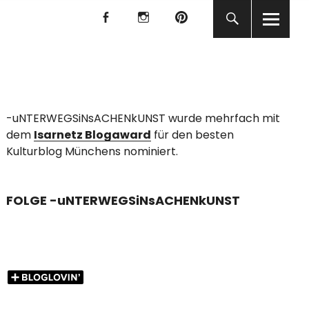
f
I
P
f
I
P
KUNST
-uNTERWEGSiNsACHENkUNST wurde mehrfach mit
dem
Isarnetz Blogaward
für den besten
Kulturblog Münchens nominiert.
FOLGE -uNTERWEGSiNsACHENkUNST