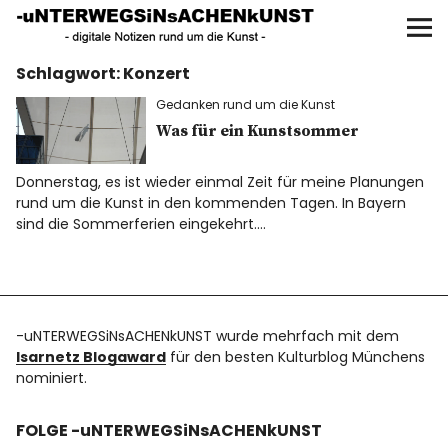
UNTERWEGS IN SACHEN
KUNST
Schlagwort:
Konzert
Start
Gedanken rund um die Kunst
AKTUELLE AUSSTELLUNGEN
Was für ein Kunstsommer
Donnerstag, es ist wieder einmal Zeit für meine Planungen
KUNSTSPAZIERGÄNGE
rund um die Kunst in den kommenden Tagen. In Bayern
sind die Sommerferien eingekehrt.…
ÜBER
UNSER BUCH
-uNTERWEGSiNsACHENkUNST wurde mehrfach mit dem
Isarnetz Blogaward
für den besten Kulturblog Münchens
nominiert.
f
I
P
FOLGE -uNTERWEGSiNsACHENkUNST