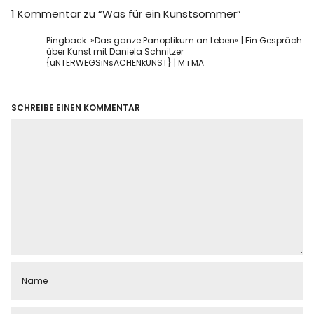
1 Kommentar zu “
Was für ein Kunstsommer
”
Pingback:
»Das ganze Panoptikum an Leben« | Ein Gespräch
über Kunst mit Daniela Schnitzer
{uNTERWEGSiNsACHENkUNST} | M i MA
SCHREIBE EINEN KOMMENTAR