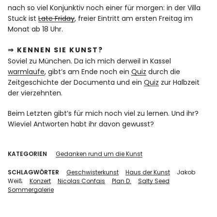
nach so viel Konjunktiv noch einer für morgen: in der Villa
Stuck ist
Late Friday
, freier Eintritt am ersten Freitag im
Monat ab 18 Uhr.
⇒ KENNEN SIE KUNST?
Soviel zu München. Da ich mich derweil in Kassel
warmlaufe
, gibt’s am Ende noch ein
Quiz
durch die
Zeitgeschichte der Documenta und ein
Quiz
zur Halbzeit
der vierzehnten.
Beim Letzten gibt’s für mich noch viel zu lernen. Und ihr?
Wieviel Antworten habt ihr davon gewusst?
KATEGORIEN
Gedanken rund um die Kunst
SCHLAGWÖRTER
Geschwisterkunst
Haus der Kunst
Jakob
Weiß
Konzert
Nicolas Confais
Plan D.
Salty Seed
Sommergalerie