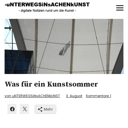
UNTERWEGS IN SACHEN
KUNST
Start
AKTUELLE AUSSTELLUNGEN
KUNSTSPAZIERGÄNGE
ÜBER
Was für ein Kunstsommer
UNSER BUCH
von uNTERWEGSiNsACHENkUNST
3. August
Kommentare
1
Mehr
f
I
P