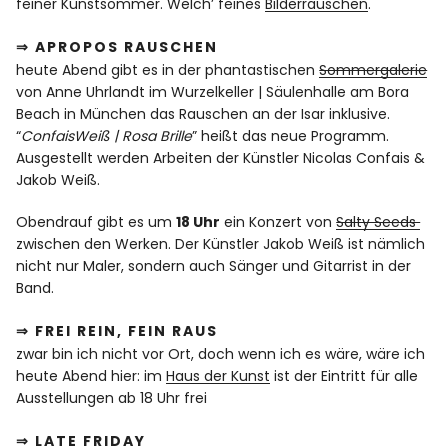
feiner Kunstsommer. Welch’ feines
Bilderrauschen
.
⇒ APROPOS RAUSCHEN
heute Abend gibt es in der phantastischen
Sommergalerie
von Anne Uhrlandt im Wurzelkeller | Säulenhalle am Bora
Beach in München das Rauschen an der Isar inklusive.
“
ConfaisWeiß | Rosa Brille
” heißt das neue Programm.
Ausgestellt werden Arbeiten der Künstler Nicolas Confais &
Jakob Weiß.
Obendrauf gibt es um
18 Uhr
ein Konzert von
Salty Seeds
zwischen den Werken. Der Künstler Jakob Weiß ist nämlich
nicht nur Maler, sondern auch Sänger und Gitarrist in der
Band.
⇒ FREI REIN, FEIN RAUS
zwar bin ich nicht vor Ort, doch wenn ich es wäre, wäre ich
heute Abend hier: im
Haus der Kunst
ist der Eintritt für alle
Ausstellungen ab 18 Uhr frei
⇒ LATE FRIDAY