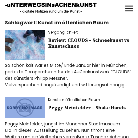
UNTERWEGS IN SACHEN
KUNST
Schlagwort:
Kunst im öffenlichen Raum
Start
Vergänglichkeit
AKTUELLE AUSSTELLUNGEN
Review: CLOUDS – Schneekunst vs
Kunstschnee
KUNSTSPAZIERGÄNGE
So schön kalt war es Mitte/ Ende Januar hier in München,
perfekte Temperaturen für das Außenkunstwerk “CLOUDS”
ÜBER
des Künstlers Philipp Messner.
Vielversprechend angekündigt und witterungsabhängig…
UNSER BUCH
Kunst im öffentlichen Raum
Peggy Meinfelder – Shake Hands
f
I
P
Peggy Meinfelder, jüngst im Münchner Stadtmuseum
u.a. in dieser Ausstellung zu sehen. Nun thront eine
Weitere um ein Vielfaches vergrößerte Tuschezeichnung