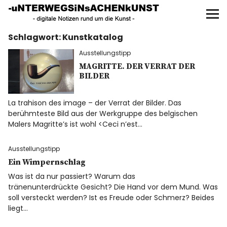
UNTERWEGS IN SACHEN
KUNST
Schlagwort:
Kunstkatalog
Start
Ausstellungstipp
AKTUELLE AUSSTELLUNGEN
MAGRITTE. DER VERRAT DER
BILDER
KUNSTSPAZIERGÄNGE
La trahison des image – der Verrat der Bilder. Das
berühmteste Bild aus der Werkgruppe des belgischen
ÜBER
Malers Magritte’s ist wohl <Ceci n’est…
Ausstellungstipp
UNSER BUCH
Ein Wimpernschlag
Was ist da nur passiert? Warum das
tränenunterdrückte Gesicht? Die Hand vor dem Mund. Was
soll versteckt werden? Ist es Freude oder Schmerz? Beides
f
I
P
liegt…