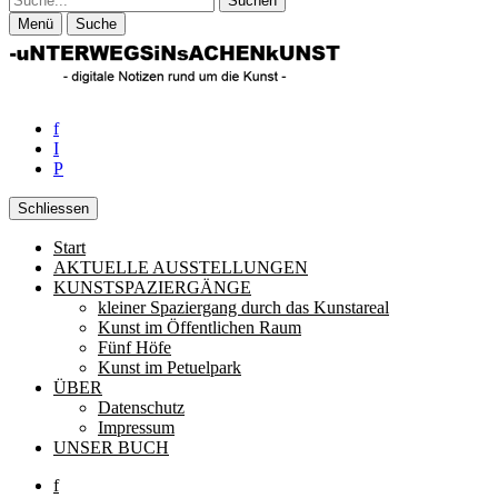
Menü
Suche
f
I
P
Schliessen
Start
Unterwegs in Sachen Kunst
Rund um die zeitgenössische Kunst
AKTUELLE AUSSTELLUNGEN
KUNSTSPAZIERGÄNGE
kleiner Spaziergang durch das Kunstareal
Kunst im Öffentlichen Raum
Fünf Höfe
Kunst im Petuelpark
ÜBER
Datenschutz
Impressum
UNSER BUCH
f