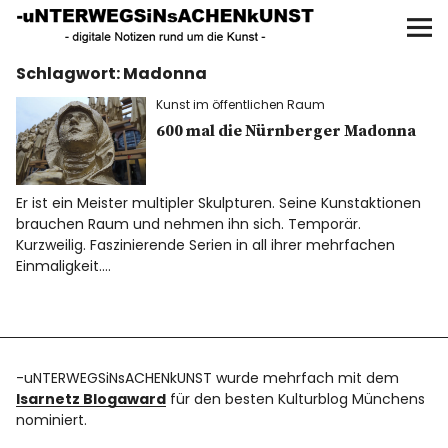
UNTERWEGS IN SACHEN
KUNST
Schlagwort:
Madonna
Start
Kunst im öffentlichen Raum
AKTUELLE AUSSTELLUNGEN
600 mal die Nürnberger Madonna
KUNSTSPAZIERGÄNGE
Er ist ein Meister multipler Skulpturen. Seine Kunstaktionen
brauchen Raum und nehmen ihn sich. Temporär.
ÜBER
Kurzweilig. Faszinierende Serien in all ihrer mehrfachen
Einmaligkeit.…
UNSER BUCH
-uNTERWEGSiNsACHENkUNST wurde mehrfach mit dem
f
I
P
Isarnetz Blogaward
für den besten Kulturblog Münchens
nominiert.