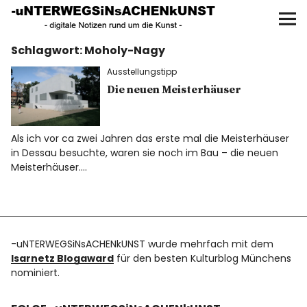
UNTERWEGS IN SACHEN
KUNST
Schlagwort:
Moholy-Nagy
Start
Ausstellungstipp
AKTUELLE AUSSTELLUNGEN
Die neuen Meisterhäuser
KUNSTSPAZIERGÄNGE
Als ich vor ca zwei Jahren das erste mal die Meisterhäuser
in Dessau besuchte, waren sie noch im Bau – die neuen
ÜBER
Meisterhäuser.…
UNSER BUCH
-uNTERWEGSiNsACHENkUNST wurde mehrfach mit dem
Isarnetz Blogaward
für den besten Kulturblog Münchens
f
I
P
nominiert.