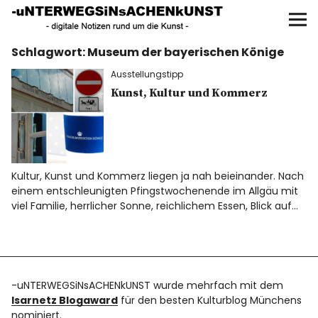
UNTERWEGS IN SACHEN
KUNST
Schlagwort:
Museum der bayerischen Könige
Start
Ausstellungstipp
AKTUELLE AUSSTELLUNGEN
Kunst, Kultur und Kommerz
KUNSTSPAZIERGÄNGE
ÜBER
Kultur, Kunst und Kommerz liegen ja nah beieinander. Nach
einem entschleunigten Pfingstwochenende im Allgäu mit
viel Familie, herrlicher Sonne, reichlichem Essen, Blick auf…
UNSER BUCH
f
I
P
-uNTERWEGSiNsACHENkUNST wurde mehrfach mit dem
Isarnetz Blogaward
für den besten Kulturblog Münchens
nominiert.