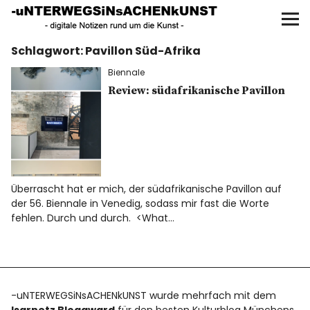
UNTERWEGS IN SACHEN
KUNST
Schlagwort:
Pavillon Süd-Afrika
Start
Biennale
AKTUELLE AUSSTELLUNGEN
Review: südafrikanische Pavillon
KUNSTSPAZIERGÄNGE
ÜBER
Überrascht hat er mich, der südafrikanische Pavillon auf
der 56. Biennale in Venedig, sodass mir fast die Worte
UNSER BUCH
fehlen. Durch und durch. <What…
f
I
P
-uNTERWEGSiNsACHENkUNST wurde mehrfach mit dem