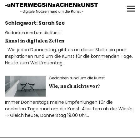
UNTERWEGS IN SACHEN
KUNST
Schlagwort:
Sarah Sze
Start
Gedanken rund um die Kunst
AKTUELLE AUSSTELLUNGEN
Kunst in digitalen Zeiten
Wie jeden Donnerstag, gibt es an dieser Stelle ein paar
Inspirationen rund um die Kunst für die kommenden Tage.
KUNSTSPAZIERGÄNGE
Heute zum Weltfrauentag…
ÜBER
Gedanken rund um die Kunst
Wie, noch nichts vor?
UNSER BUCH
Immer Donnerstags meine Empfehlungen für die
nächsten Tage rund um die Kunst. Alles fern ab der Wies’n.
⇒ Gleich heute, Donnerstag 19.00 Uhr…
f
I
P