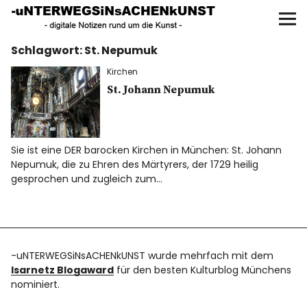
UNTERWEGS IN SACHEN
KUNST
Schlagwort:
St. Nepumuk
Start
Kirchen
AKTUELLE AUSSTELLUNGEN
St. Johann Nepumuk
KUNSTSPAZIERGÄNGE
Sie ist eine DER barocken Kirchen in München: St. Johann
Nepumuk, die zu Ehren des Märtyrers, der 1729 heilig
ÜBER
gesprochen und zugleich zum…
UNSER BUCH
-uNTERWEGSiNsACHENkUNST wurde mehrfach mit dem
f
I
P
Isarnetz Blogaward
für den besten Kulturblog Münchens
nominiert.