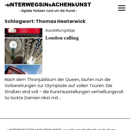
UNTERWEGS IN SACHEN
KUNST
Schlagwort:
Thomas Heaterwick
Start
Ausstellungstipp
AKTUELLE AUSSTELLUNGEN
London calling
KUNSTSPAZIERGÄNGE
ÜBER
Nach dem Thronjubiläum der Queen, laufen nun die
Vorbereitungen zur Olympiade auf vollen Touren. Die
UNSER BUCH
Straßen sind voll – die Kunstausstellungen verheißungsvoll.
So lockte Damien Hirst mit…
f
I
P