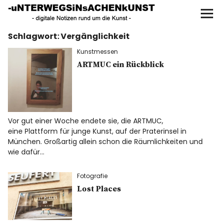
UNTERWEGS IN SACHEN
KUNST
Schlagwort:
Vergänglichkeit
Start
Kunstmessen
AKTUELLE AUSSTELLUNGEN
ARTMUC ein Rückblick
KUNSTSPAZIERGÄNGE
ÜBER
Vor gut einer Woche endete sie, die ARTMUC,
eine Plattform für junge Kunst, auf der Praterinsel in
München. Großartig allein schon die Räumlichkeiten und
UNSER BUCH
wie dafür…
Fotografie
Lost Places
f
I
P