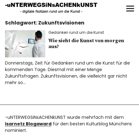
UNTERWEGS IN SACHEN
KUNST
Schlagwort:
Zukunftsvisionen
Start
Gedanken rund um die Kunst
AKTUELLE AUSSTELLUNGEN
Wie sieht die Kunst von morgen
aus?
KUNSTSPAZIERGÄNGE
Donnerstags, Zeit für Gedanken rund um die Kunst für die
kommenden Tage. Diesmal mit einer Menge
ÜBER
Zukunftsfragen. Zukunftsvisionen, die vielleicht gar nicht
mehr so…
UNSER BUCH
-uNTERWEGSiNsACHENkUNST wurde mehrfach mit dem
f
I
P
Isarnetz Blogaward
für den besten Kulturblog Münchens
nominiert.