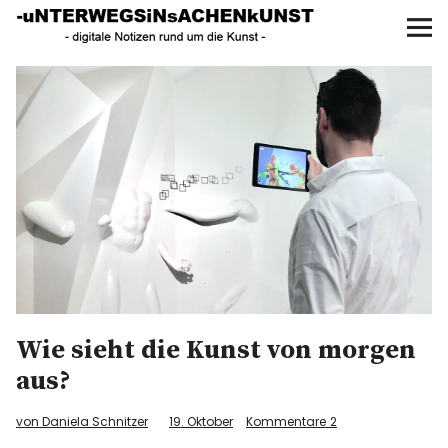
UNTERWEGS IN SACHEN
KUNST
Start
AKTUELLE AUSSTELLUNGEN
KUNSTSPAZIERGÄNGE
ÜBER
UNSER BUCH
Wie sieht die Kunst von morgen
aus?
f
I
P
von Daniela Schnitzer
19. Oktober
Kommentare
2