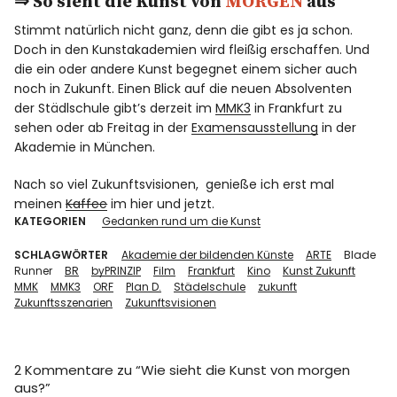
⇒ So sieht die Kunst von
MORGEN
aus
Stimmt natürlich nicht ganz, denn die gibt es ja schon.
Doch in den Kunstakademien wird fleißig erschaffen. Und
die ein oder andere Kunst begegnet einem sicher auch
noch in Zukunft. Einen Blick auf die neuen Absolventen
der Städlschule gibt’s derzeit im
MMK3
in Frankfurt zu
sehen oder ab Freitag in der
Examensausstellung
in der
Akademie in München.
Nach so viel Zukunftsvisionen, genieße ich erst mal
meinen
Kaffee
im hier und jetzt.
KATEGORIEN
Gedanken rund um die Kunst
SCHLAGWÖRTER
Akademie der bildenden Künste
ARTE
Blade
Runner
BR
byPRINZIP
Film
Frankfurt
Kino
Kunst Zukunft
MMK
MMK3
ORF
Plan D.
Städelschule
zukunft
Zukunftsszenarien
Zukunftsvisionen
2 Kommentare zu “
Wie sieht die Kunst von morgen
aus?
”