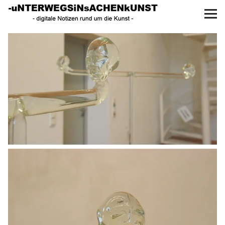
UNTERWEGS IN SACHEN
KUNST
Start
AKTUELLE AUSSTELLUNGEN
KUNSTSPAZIERGÄNGE
ÜBER
UNSER BUCH
f
I
P