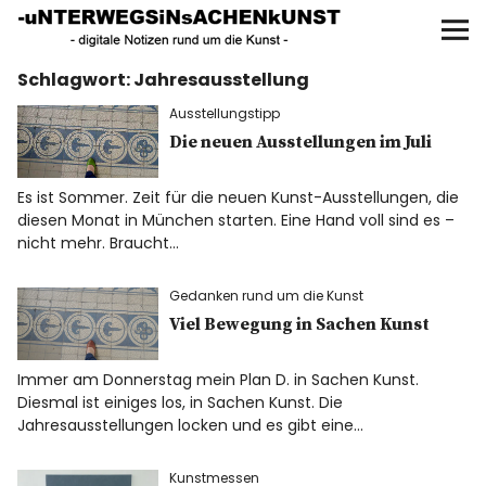
UNTERWEGS IN SACHEN
KUNST
Schlagwort:
Jahresausstellung
Start
Ausstellungstipp
AKTUELLE AUSSTELLUNGEN
Die neuen Ausstellungen im Juli
Es ist Sommer. Zeit für die neuen Kunst-Ausstellungen, die
KUNSTSPAZIERGÄNGE
diesen Monat in München starten. Eine Hand voll sind es –
nicht mehr. Braucht…
ÜBER
Gedanken rund um die Kunst
UNSER BUCH
Viel Bewegung in Sachen Kunst
Immer am Donnerstag mein Plan D. in Sachen Kunst.
Diesmal ist einiges los, in Sachen Kunst. Die
f
I
P
Jahresausstellungen locken und es gibt eine…
Kunstmessen