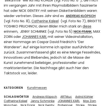
“Bekannte” wie ASTRID KÖHLER (vgl. Foto No. 6 ), die mich
im vergangen Jahr mit ihren Playmobilbildern faszinierte
hat oder NICK GENTRY mit seinen Diskettenbildern waren
wieder vertreten. Dieses Jahr sind es
ANDREAS KLÖPSCH
(vgl. Foto No. 8),
Catherine Kaleel
(vgl. Foto No 7),
BRIGITTE
YOSHIKO PRUCHNOV
, deren Bilder mich stark an
diese
erinnern, JENNY SCHMINKE (vgl. Foto No 5)
NICK FRANK
,
MAX
ZORN
oder
JOHANNES KARL
mit seiner Videoinstallation,
einer Hommage an Caspar David Friedrich’s “Der
Wanderer”. Auf einige komme ich später ausführlicher
zurück. Zusammenfassend gibt es eine Menge Fesselndes,
Innovatives und Bleibendes, jedoch ist die Masse der
Kunst zunehmend beliebiger, professioneller und
marktorientierter. Die Nachfrage gibt auch hier den
Taktstock vor, leider.
KATEGORIEN
Kunstmessen
SCHLAGWÖRTER
Andreas Klöpsch
ARTMuc
Astrid Köhler
Catherine Kaleel
Jenny Schminke
JOHANNES KARL
Max Zorn
München
Nick Frank
Nick Gentry
Praterinsel
Stroke
Stroke