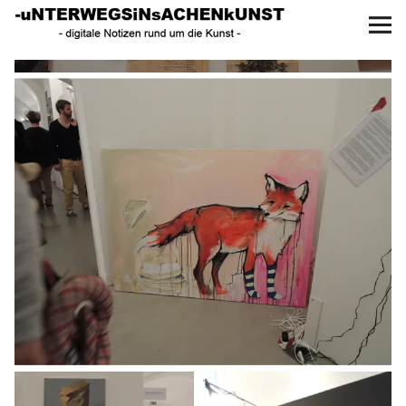
UNTERWEGS IN SACHEN
KUNST
Start
AKTUELLE AUSSTELLUNGEN
KUNSTSPAZIERGÄNGE
ÜBER
UNSER BUCH
f
I
P