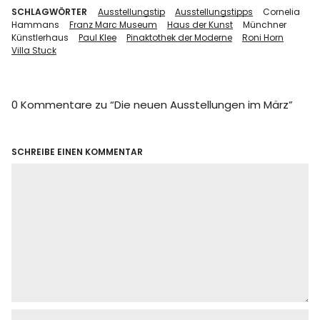
SCHLAGWÖRTER
Ausstellungstip
Ausstellungstipps
Cornelia
Hammans
Franz Marc Museum
Haus der Kunst
Münchner
Künstlerhaus
Paul Klee
Pinaktothek der Moderne
Roni Horn
Villa Stuck
0 Kommentare zu “
Die neuen Ausstellungen im März
”
SCHREIBE EINEN KOMMENTAR