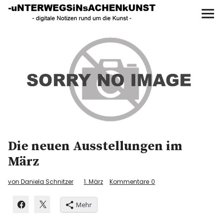
UNTERWEGS IN SACHEN
KUNST
Start
AKTUELLE AUSSTELLUNGEN
KUNSTSPAZIERGÄNGE
ÜBER
Die neuen Ausstellungen im
UNSER BUCH
März
von Daniela Schnitzer
1. März
Kommentare
0
f
I
P
Mehr