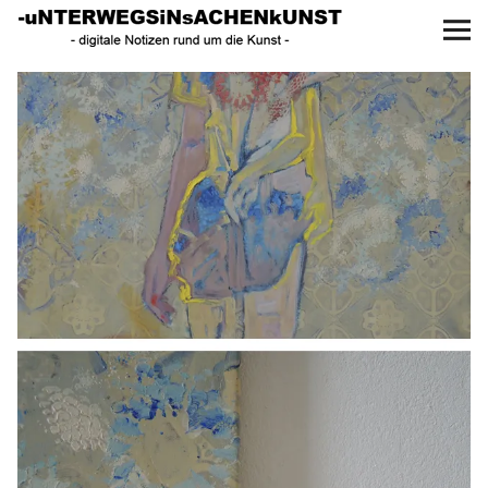
UNTERWEGS IN SACHEN
KUNST
Start
AKTUELLE AUSSTELLUNGEN
KUNSTSPAZIERGÄNGE
ÜBER
UNSER BUCH
f
I
P