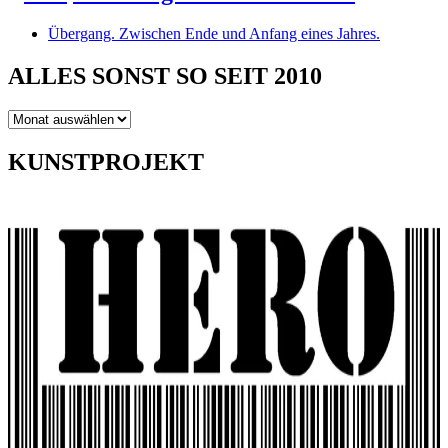
Übergang. Zwischen Ende und Anfang eines Jahres.
ALLES SONST SO SEIT 2010
ALLES
SONST
SO
KUNSTPROJEKT
SEIT
2010