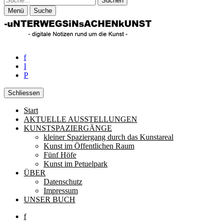
Menü
Suche
f
I
P
Schliessen
Start
Unterwegs in Sachen Kunst
Rund um die zeitgenössische Kunst
AKTUELLE AUSSTELLUNGEN
KUNSTSPAZIERGÄNGE
kleiner Spaziergang durch das Kunstareal
Kunst im Öffentlichen Raum
Fünf Höfe
Kunst im Petuelpark
ÜBER
Datenschutz
Impressum
UNSER BUCH
f