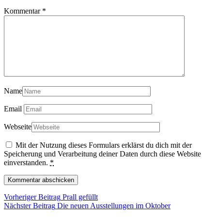
Kommentar
*
Name
Email
Webseite
Mit der Nutzung dieses Formulars erklärst du dich mit der
Speicherung und Verarbeitung deiner Daten durch diese Website
einverstanden.
*
Beitragsnavigation
Vorheriger
Vorheriger Beitrag
Prall gefüllt
Beitrag
Nächster
Nächster Beitrag
Die neuen Ausstellungen im Oktober
Beitrag