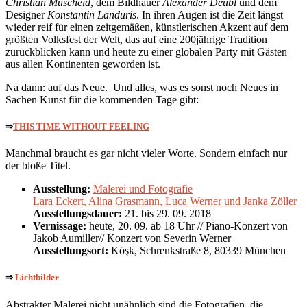
Christian Muscheid
, dem Bildhauer
Alexander Deubl
und dem
Designer
Konstantin Landuris
. In ihren Augen ist die Zeit längst
wieder reif für einen zeitgemäßen, künstlerischen Akzent auf dem
größten Volksfest der Welt, das auf eine 200jährige Tradition
zurückblicken kann und heute zu einer globalen Party mit Gästen
aus allen Kontinenten geworden ist.
Na dann: auf das Neue. Und alles, was es sonst noch Neues in
Sachen Kunst für die kommenden Tage gibt:
⇒
THIS TIME WITHOUT FEELING
Manchmal braucht es gar nicht vieler Worte. Sondern einfach nur
der bloße Titel.
Ausstellung:
Malerei und Fotografie
Lara Eckert, Alina Grasmann, Luca Werner und Janka Zöller
Ausstellungsdauer:
21. bis 29. 09. 2018
Vernissage:
heute, 20. 09. ab 18 Uhr // Piano-Konzert von
Jakob Aumiller// Konzert von Severin Werner
Ausstellungsort:
Köşk, Schrenkstraße 8, 80339 München
⇒
Lichtbilder
Abstrakter Malerei nicht unähnlich sind die Fotografien, die