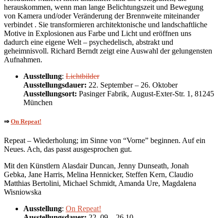
herauskommen, wenn man lange Belichtungszeit und Bewegung
von Kamera und/oder Veränderung der Brennweite miteinander
verbindet . Sie transformieren architektonische und landschaftliche
Motive in Explosionen aus Farbe und Licht und eröffnen uns
dadurch eine eigene Welt – psychedelisch, abstrakt und
geheimnisvoll. Richard Berndt zeigt eine Auswahl der gelungensten
Aufnahmen.
Ausstellung
:
Lichtbilder
Ausstellungsdauer:
22. September – 26. Oktober
Ausstellungsort:
Pasinger Fabrik, August-Exter-Str. 1, 81245
München
⇒
On Repeat!
Repeat – Wiederholung; im Sinne von “Vorne” beginnen. Auf ein
Neues. Ach, das passt ausgesprochen gut.
Mit den Künstlern Alasdair Duncan, Jenny Dunseath, Jonah
Gebka, Jane Harris, Melina Hennicker, Steffen Kern, Claudio
Matthias Bertolini, Michael Schmidt, Amanda Ure, Magdalena
Wisniowska
Ausstellung
:
On Repeat!
Ausstellungsdauer:
22. 09 – 26.10.