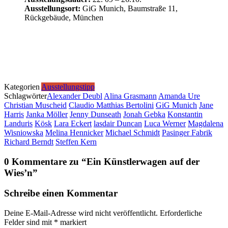
Ausstellungsort:
GiG Munich
,
Baumstraße 11,
Rückgebäude, München
Kategorien
Ausstellungstipp
Schlagwörter
Alexander Deubl
Alina Grasmann
Amanda Ure
Christian Muscheid
Claudio Matthias Bertolini
GiG Munich
Jane
Harris
Janka Möller
Jenny Dunseath
Jonah Gebka
Konstantin
Landuris
Kösk
Lara Eckert
lasdair Duncan
Luca Werner
Magdalena
Wisniowska
Melina Hennicker
Michael Schmidt
Pasinger Fabrik
Richard Berndt
Steffen Kern
0 Kommentare zu “
Ein Künstlerwagen auf der
Wies’n
”
Schreibe einen Kommentar
Deine E-Mail-Adresse wird nicht veröffentlicht.
Erforderliche
Felder sind mit
*
markiert