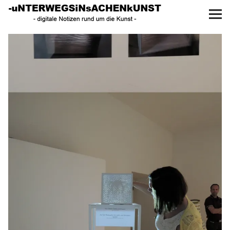
UNTERWEGS IN SACHEN
KUNST
Start
AKTUELLE AUSSTELLUNGEN
KUNSTSPAZIERGÄNGE
ÜBER
UNSER BUCH
f
I
P