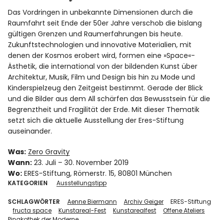
Das Vordringen in unbekannte Dimensionen durch die
Raumfahrt seit Ende der 50er Jahre verschob die bislang
gültigen Grenzen und Raumerfahrungen bis heute.
Zukunftstechnologien und innovative Materialien, mit
denen der Kosmos erobert wird, formen eine »Space«-
Ästhetik, die international von der bildenden Kunst über
Architektur, Musik, Film und Design bis hin zu Mode und
Kinderspielzeug den Zeitgeist bestimmt. Gerade der Blick
und die Bilder aus dem All schärfen das Bewusstsein für die
Begrenztheit und Fragilität der Erde. Mit dieser Thematik
setzt sich die aktuelle Ausstellung der Eres-Stiftung
auseinander.
Was:
Zero Gravity
Wann:
23. Juli – 30. November 2019
Wo:
ERES-Stiftung, Römerstr. 15, 80801 München
KATEGORIEN
Ausstellungstipp
SCHLAGWÖRTER
Aenne Biermann
Archiv Geiger
ERES-Stiftung
fructa space
Kunstareal-Fest
Kunstarealfest
Offene Ateliers
Pinakothek der Moderne