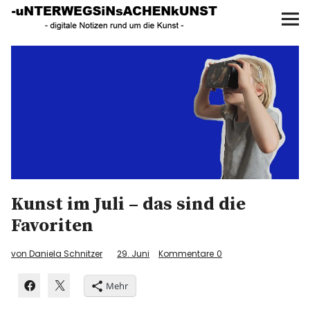
UNTERWEGS IN SACHEN
KUNST
Start
AKTUELLE AUSSTELLUNGEN
KUNSTSPAZIERGÄNGE
ÜBER
Kunst im Juli – das sind die
UNSER BUCH
Favoriten
von Daniela Schnitzer
29. Juni
Kommentare
0
f
I
P
Mehr