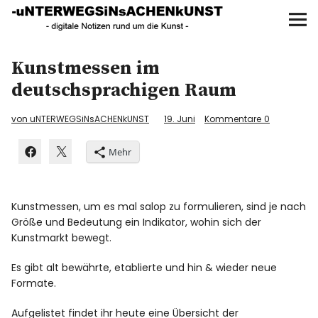
UNTERWEGS IN SACHEN
KUNST
Start
Kunstmessen im
deutschsprachigen Raum
AKTUELLE AUSSTELLUNGEN
von uNTERWEGSiNsACHENkUNST
19. Juni
Kommentare
0
KUNSTSPAZIERGÄNGE
Mehr
ÜBER
Kunstmessen, um es mal salop zu formulieren, sind je nach
UNSER BUCH
Größe und Bedeutung ein Indikator, wohin sich der
Kunstmarkt bewegt.
Es gibt alt bewährte, etablierte und hin & wieder neue
f
I
P
Formate.
Aufgelistet findet ihr heute eine Übersicht der