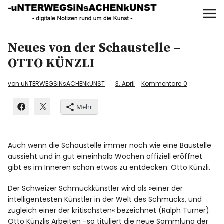
UNTERWEGS IN SACHEN
KUNST
Start
Neues von der Schaustelle –
OTTO KÜNZLI
AKTUELLE AUSSTELLUNGEN
von uNTERWEGSiNsACHENkUNST
3. April
Kommentare
0
KUNSTSPAZIERGÄNGE
Mehr
ÜBER
Auch wenn die
Schaustelle
immer noch wie eine Baustelle
UNSER BUCH
aussieht und in gut eineinhalb Wochen offiziell eröffnet
gibt es im Inneren schon etwas zu entdecken: Otto Künzli.
Der Schweizer Schmuckkünstler wird als »einer der
f
I
P
intelligentesten Künstler in der Welt des Schmucks, und
zugleich einer der kritischsten« bezeichnet (Ralph Turner).
Otto Künzlis Arbeiten -so tituliert die neue Sammlung der