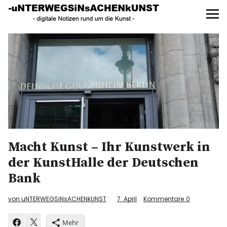
UNTERWEGS IN SACHEN
KUNST
Start
AKTUELLE AUSSTELLUNGEN
KUNSTSPAZIERGÄNGE
ÜBER
Macht Kunst – Ihr Kunstwerk in
UNSER BUCH
der KunstHalle der Deutschen
Bank
f
I
P
von uNTERWEGSiNsACHENkUNST
7. April
Kommentare
0
Mehr