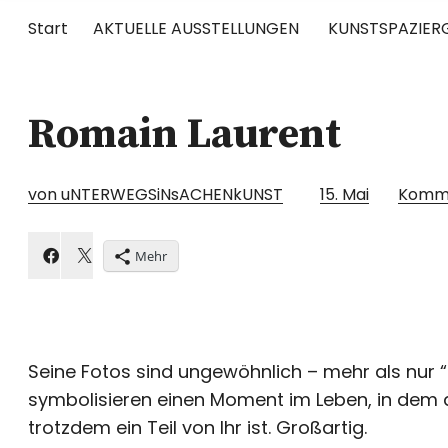
Start
AKTUELLE AUSSTELLUNGEN
KUNSTSPAZIER
UNTERWEGS
Romain Laurent
RUND UM DIE ZEITGENÖSSISCHE KUNST
von uNTERWEGSiNsACHENkUNST
15. Mai
Komm
Mehr
Seine Fotos sind ungewöhnlich – mehr als nur 
symbolisieren einen Moment im Leben, in dem d
trotzdem ein Teil von Ihr ist. Großartig.