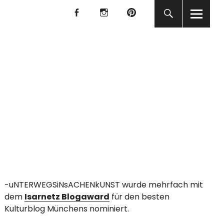
f
I
P
f
I
P
KUNST
-uNTERWEGSiNsACHENkUNST wurde mehrfach mit
dem
Isarnetz Blogaward
für den besten
Kulturblog Münchens nominiert.