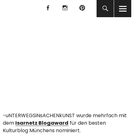
f
I
P
f
I
P
KUNST
-uNTERWEGSiNsACHENkUNST wurde mehrfach mit
dem
Isarnetz Blogaward
für den besten
Kulturblog Münchens nominiert.