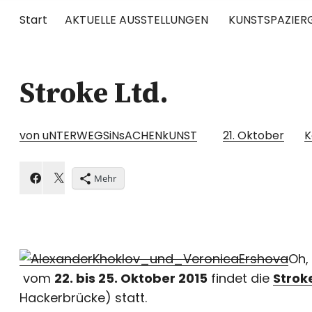
Start
AKTUELLE AUSSTELLUNGEN
KUNSTSPAZIER
UNTERWEGS
Stroke Ltd.
RUND UM DIE ZEITGENÖSSISCHE KUNST
von uNTERWEGSiNsACHENkUNST
21. Oktober
K
Mehr
Oh,
vom
22. bis 25. Oktober 2015
findet die
Stroke
Hackerbrücke) statt.