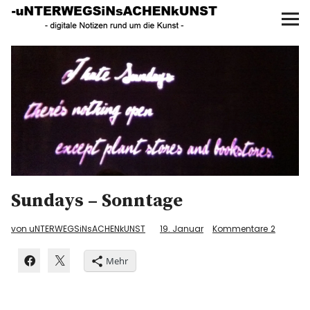
UNTERWEGS IN SACHEN
KUNST
Start
AKTUELLE AUSSTELLUNGEN
KUNSTSPAZIERGÄNGE
ÜBER
Sundays – Sonntage
UNSER BUCH
von uNTERWEGSiNsACHENkUNST
19. Januar
Kommentare
2
Mehr
f
I
P