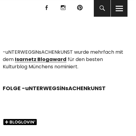
f
I
P
f
I
P
KUNST
-uNTERWEGSiNsACHENkUNST wurde mehrfach mit
dem
Isarnetz Blogaward
für den besten
Kulturblog Münchens nominiert.
FOLGE -uNTERWEGSiNsACHENkUNST