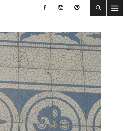
f
I
P
f
I
P
KUNST