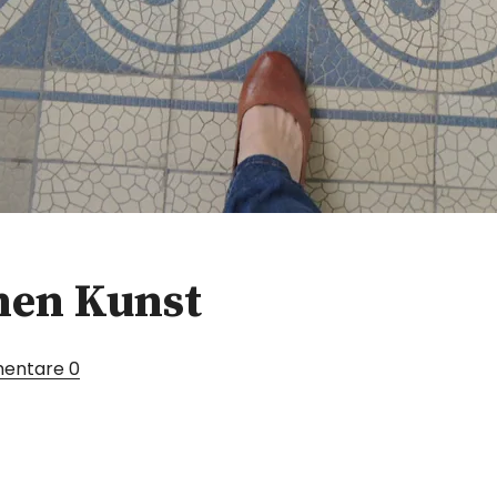
hen Kunst
entare
0