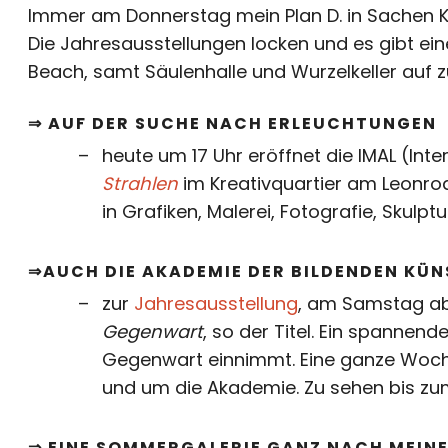
Immer am Donnerstag mein Plan D. in Sachen Kun
Die Jahresausstellungen locken und es gibt e
Beach, samt Säulenhalle und Wurzelkeller auf 
⇒ AUF DER SUCHE NACH ERLEUCHTUNGEN
heute um 17 Uhr eröffnet die IMAL (Int
Strahlen
im Kreativquartier am Leonro
in Grafiken, Malerei, Fotografie, Skulp
⇒AUCH DIE AKADEMIE DER BILDENDEN KÜN
zur
Jahresausstellung
, am Samstag ab 
Gegenwart
, so der Titel. Ein spannend
Gegenwart einnimmt. Eine ganze Woche 
und um die Akademie. Zu sehen bis zum 
⇒ EINE SOMMERGALERIE GANZ NACH MEI