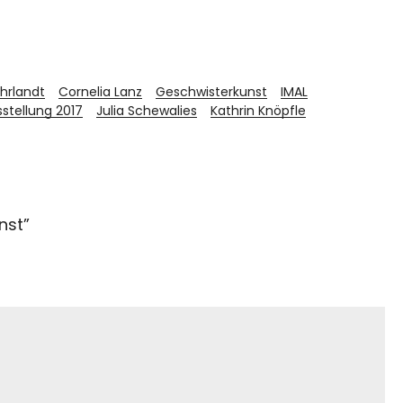
hrlandt
Cornelia Lanz
Geschwisterkunst
IMAL
stellung 2017
Julia Schewalies
Kathrin Knöpfle
nst
”