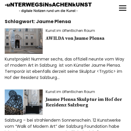
UNTERWEGS IN SACHEN
KUNST
Schlagwort:
Jaume Plensa
Start
Kunst im öffentlichen Raum
AKTUELLE AUSSTELLUNGEN
AWILDA von Jaume Plensa
KUNSTSPAZIERGÄNGE
Kunstprojekt Nummer sechs, das offiziell neunte vom Way
of modern Art in Salzburg ist von Künstler Jaume Plensa.
ÜBER
Temporär ist ebenfalls derzeit seine Skulptur <Tryptic> im
Hof der Residenz Salzburg…
UNSER BUCH
Kunst im öffentlichen Raum
Jaume Plensa Skulptur im Hof der
Rezidenz Salzburg
f
I
P
Salzburg – bei strahlendem Sonnenschein. 12 Kunstwerke
vom “Walk of Modern Art” der Salzburg Foundation habe