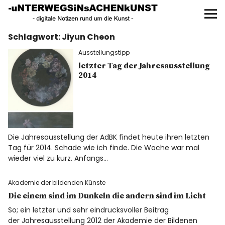
UNTERWEGS IN SACHEN
KUNST
Schlagwort:
Jiyun Cheon
Start
Ausstellungstipp
AKTUELLE AUSSTELLUNGEN
letzter Tag der Jahresausstellung
2014
KUNSTSPAZIERGÄNGE
ÜBER
Die Jahresausstellung der AdBK findet heute ihren letzten
Tag für 2014. Schade wie ich finde. Die Woche war mal
UNSER BUCH
wieder viel zu kurz. Anfangs…
Akademie der bildenden Künste
Die einem sind im Dunkeln die andern sind im Licht
f
I
P
So; ein letzter und sehr eindrucksvoller Beitrag
der Jahresausstellung 2012 der Akademie der Bildenen