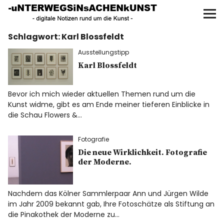
UNTERWEGS IN SACHEN
KUNST
Schlagwort:
Karl Blossfeldt
Start
Ausstellungstipp
AKTUELLE AUSSTELLUNGEN
Karl Blossfeldt
KUNSTSPAZIERGÄNGE
Bevor ich mich wieder aktuellen Themen rund um die
Kunst widme, gibt es am Ende meiner tieferen Einblicke in
die Schau Flowers &…
ÜBER
Fotografie
UNSER BUCH
Die neue Wirklichkeit. Fotografie
der Moderne.
Nachdem das Kölner Sammlerpaar Ann und Jürgen Wilde
f
I
P
im Jahr 2009 bekannt gab, Ihre Fotoschätze als Stiftung an
die Pinakothek der Moderne zu…