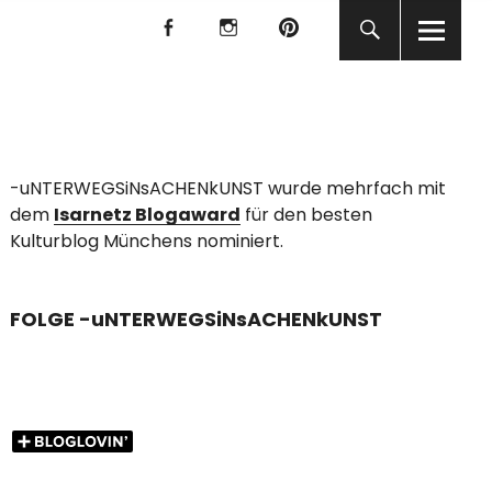
f
I
P
f
I
P
KUNST
-uNTERWEGSiNsACHENkUNST wurde mehrfach mit
dem
Isarnetz Blogaward
für den besten
Kulturblog Münchens nominiert.
FOLGE -uNTERWEGSiNsACHENkUNST