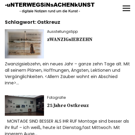
UNTERWEGS IN SACHEN
KUNST
Schlagwort:
Ostkreuz
Start
Ausstellungstipp
AKTUELLE AUSSTELLUNGEN
zWANZIGsIEBZEHN
KUNSTSPAZIERGÄNGE
Zwanzigsiebzehn, ein neues Jahr – ganze zehn Tage alt. Mit
all seinem Plänen, Hoffnungen, Ängsten, Lektionen und
ÜBER
Vergänglichkeiten. <Allem Zauber wohnt ein Abschied
inne>…
UNSER BUCH
Fotografie
25 Jahre Ostkreuz
f
I
P
MONTAGE SIND BESSER ALS IHR RUF Montage sind besser als
ihr Ruf – ich weiß, heute ist Dienstag,fast Mittwoch. Mit
innerem Auge…