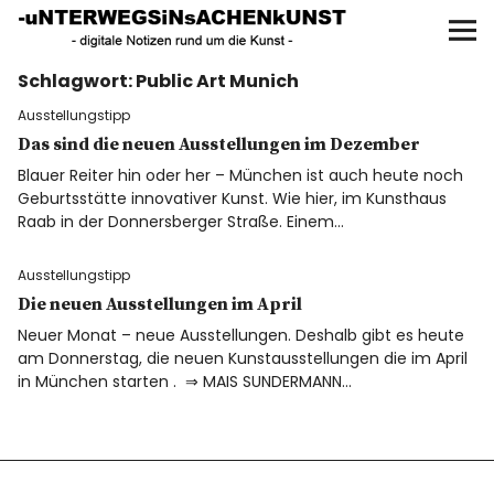
UNTERWEGS IN SACHEN
KUNST
Schlagwort:
Public Art Munich
Start
Ausstellungstipp
AKTUELLE AUSSTELLUNGEN
Das sind die neuen Ausstellungen im Dezember
Blauer Reiter hin oder her – München ist auch heute noch
Geburtsstätte innovativer Kunst. Wie hier, im Kunsthaus
KUNSTSPAZIERGÄNGE
Raab in der Donnersberger Straße. Einem…
ÜBER
Ausstellungstipp
Die neuen Ausstellungen im April
UNSER BUCH
Neuer Monat – neue Ausstellungen. Deshalb gibt es heute
am Donnerstag, die neuen Kunstausstellungen die im April
in München starten . ⇒ MAIS SUNDERMANN…
f
I
P