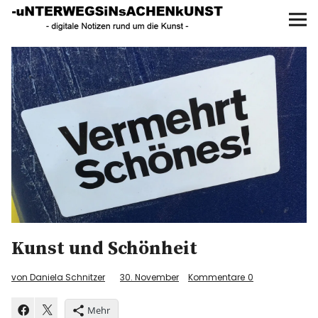
UNTERWEGS IN SACHEN
KUNST
Start
AKTUELLE AUSSTELLUNGEN
KUNSTSPAZIERGÄNGE
ÜBER
UNSER BUCH
Kunst und Schönheit
f
I
P
von Daniela Schnitzer
30. November
Kommentare
0
Mehr