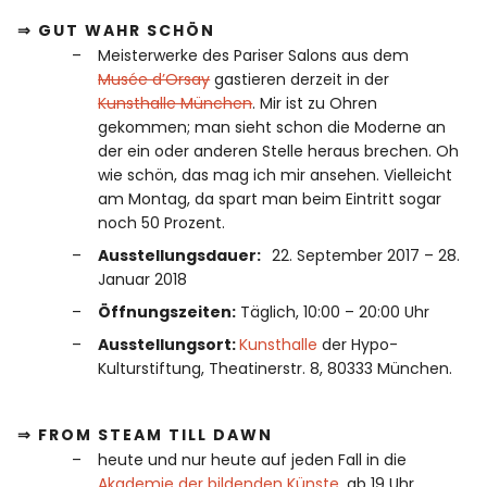
⇒ GUT WAHR SCHÖN
Meisterwerke des Pariser Salons aus dem
Musée d’Orsay
gastieren derzeit in der
Kunsthalle München
. Mir ist zu Ohren
gekommen; man sieht schon die Moderne an
der ein oder anderen Stelle heraus brechen. Oh
wie schön, das mag ich mir ansehen. Vielleicht
am Montag, da spart man beim Eintritt sogar
noch 50 Prozent.
Ausstellungsdauer:
22. September 2017 – 28.
Januar 2018
Öffnungszeiten:
Täglich, 10:00 – 20:00 Uhr
Ausstellungsort:
Kunsthalle
der Hypo-
Kulturstiftung, Theatinerstr. 8, 80333 München
.
⇒ FROM STEAM TILL DAWN
heute und nur heute auf jeden Fall in die
Akademie der bildenden Künste,
ab 19 Uhr