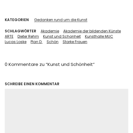
KATEGORIEN
Gedanken rund um die Kunst
SCHLAGWÖRTER
Akademie
Akademie der bildenden Künste
ARTE
Dieter Rehm
Kunst und Schonheit
Kunsthalle MUC
Lucas Loske
Plan D.
Schön
Starke Frauen
0 Kommentare zu “
Kunst und Schönheit
”
SCHREIBE EINEN KOMMENTAR