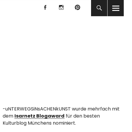
f
I
P
f
I
P
KUNST
-uNTERWEGSiNsACHENkUNST wurde mehrfach mit
dem
Isarnetz Blogaward
für den besten
Kulturblog Münchens nominiert.