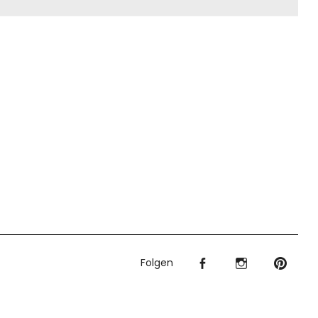
Folgen
f
I
P