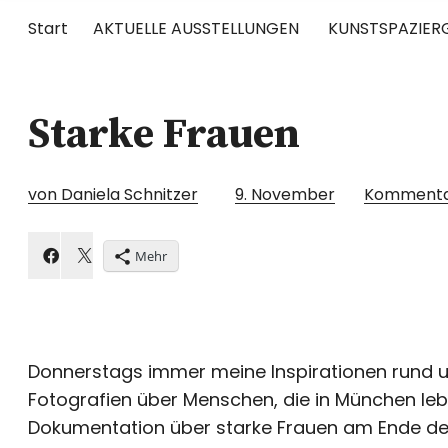
Start
AKTUELLE AUSSTELLUNGEN
KUNSTSPAZIER
UNTERWEGS
Starke Frauen
RUND UM DIE ZEITGENÖSSISCHE KUNST
von Daniela Schnitzer
9. November
Komment
Mehr
Donnerstags immer meine Inspirationen rund u
Fotografien über Menschen, die in München lebe
Dokumentation über starke Frauen am Ende des