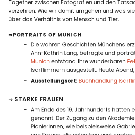
Together zwischen Fotografien und den Tatsach
verzehren. Wie wir damit umgehen und was sie
über das Verhältnis von Mensch und Tier.
⇒PORTRAITS OF MUNICH
Die wahren Geschichten Münchens erzä
Ann-Kathrin Lang, befragte und porträt
Munich
entstand. Ihre wunderbaren
Fo
Isarflimmern ausgestellt. Heute Abend,
Ausstellungsort:
Buchhandlung Isarfl
STARKE FRAUEN
⇒
Am Ende des 19. Jahrhunderts hatten e
genannt. Der Zugang zu den Akademien
Pionierinnen, wie beispielsweise Gabri
von Frauen, die selbstbewusst sagten: M