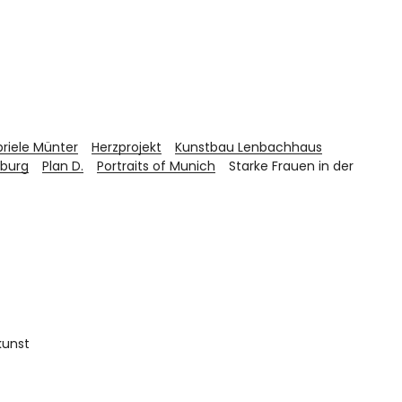
riele Münter
Herzprojekt
Kunstbau Lenbachhaus
burg
Plan D.
Portraits of Munich
Starke Frauen in der
kunst