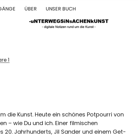
GÄNGE
ÜBER
UNSER BUCH
 IN SACHEN 
are
1
m die Kunst. Heute ein schönes Potpourri von
n – wie Du und ich. Einer filmischen
 20. Jahrhunderts, Jil Sander und einem Get-