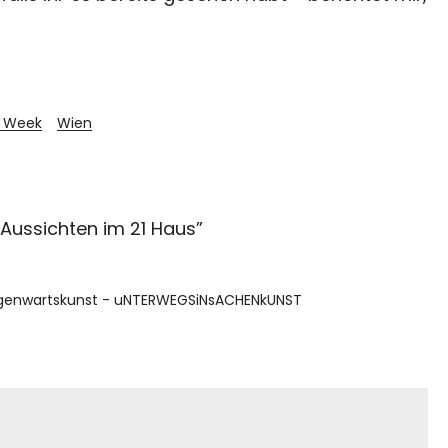
t Week
Wien
Aussichten im 21 Haus
”
Gegenwartskunst - uNTERWEGSiNsACHENkUNST