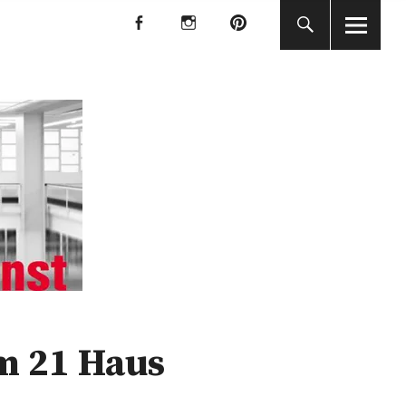
f
I
P
f
I
P
KUNST
m 21 Haus