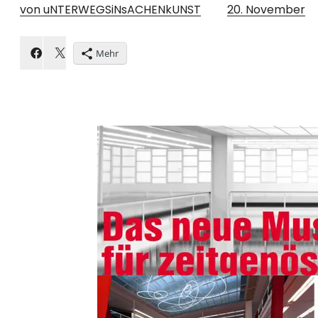
von uNTERWEGSiNsACHENkUNST
20. November
Mehr