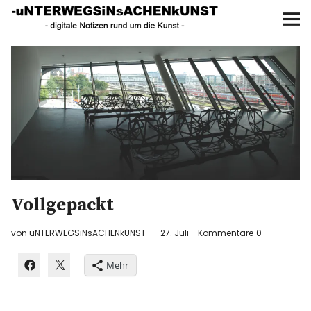
UNTERWEGS IN SACHEN
KUNST
Start
AKTUELLE AUSSTELLUNGEN
KUNSTSPAZIERGÄNGE
ÜBER
Vollgepackt
UNSER BUCH
von uNTERWEGSiNsACHENkUNST
27. Juli
Kommentare
0
Mehr
f
I
P