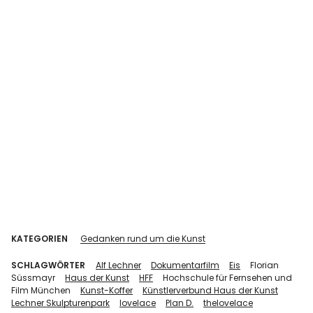
KATEGORIEN
Gedanken rund um die Kunst
SCHLAGWÖRTER
Alf Lechner
Dokumentarfilm
Eis
Florian
Süssmayr
Haus der Kunst
HFF
Hochschule für Fernsehen und
Film München
Kunst-Koffer
Künstlerverbund Haus der Kunst
Lechner Skulpturenpark
lovelace
Plan D.
thelovelace