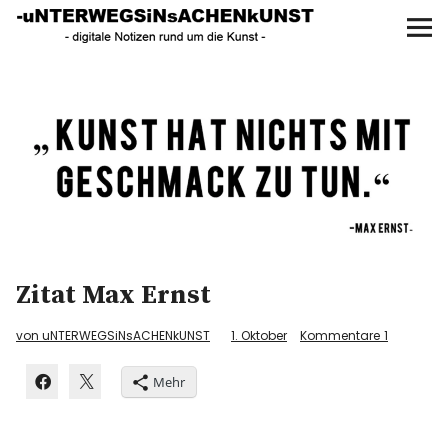
UNTERWEGS IN SACHEN
KUNST
Start
AKTUELLE AUSSTELLUNGEN
KUNSTSPAZIERGÄNGE
ÜBER
Zitat Max Ernst
UNSER BUCH
von uNTERWEGSiNsACHENkUNST
1. Oktober
Kommentare
1
Mehr
f
I
P