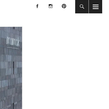
f
I
P
f
I
P
KUNST