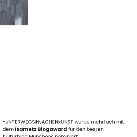
-uNTERWEGSiNsACHENkUNST wurde mehrfach mit
dem
Isarnetz Blogaward
für den besten
Kulturblog Münchens nominiert.