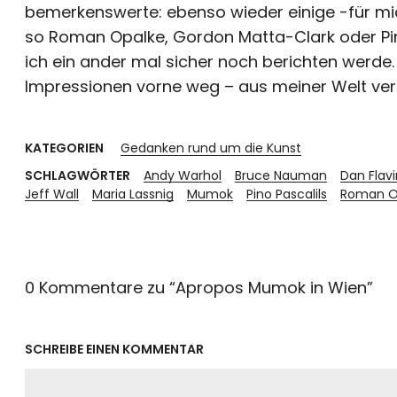
bemerkenswerte: ebenso wieder einige -für m
so Roman Opalke, Gordon Matta-Clark oder Pin
ich ein ander mal sicher noch berichten werde
Impressionen vorne weg – aus meiner Welt verst
KATEGORIEN
Gedanken rund um die Kunst
SCHLAGWÖRTER
Andy Warhol
Bruce Nauman
Dan Flavi
Jeff Wall
Maria Lassnig
Mumok
Pino Pascalils
Roman O
0 Kommentare zu “
Apropos Mumok in Wien
”
SCHREIBE EINEN KOMMENTAR